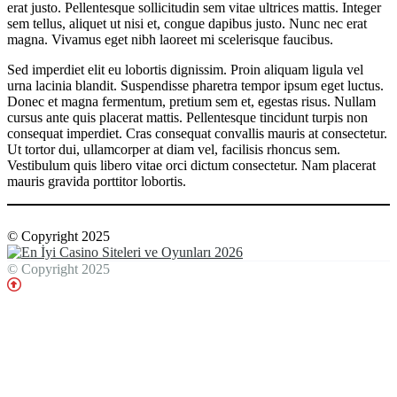
erat justo. Pellentesque sollicitudin sem vitae ultrices mattis. Integer
sem tellus, aliquet ut nisi et, congue dapibus justo. Nunc nec erat
magna. Vivamus eget nibh laoreet mi scelerisque faucibus.
Sed imperdiet elit eu lobortis dignissim. Proin aliquam ligula vel
urna lacinia blandit. Suspendisse pharetra tempor ipsum eget luctus.
Donec et magna fermentum, pretium sem et, egestas risus. Nullam
cursus ante quis placerat mattis. Pellentesque tincidunt turpis non
consequat imperdiet. Cras consequat convallis mauris at consectetur.
Ut tortor dui, ullamcorper at diam vel, facilisis rhoncus sem.
Vestibulum quis libero vitae orci dictum consectetur. Nam placerat
mauris gravida porttitor lobortis.
© Copyright 2025
© Copyright 2025