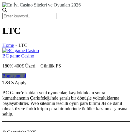
LTC
Home
»
LTC
BC game Casino
180% 400€ Üzeri + Günlük FS
Bonusunu al
T&Cs Apply
BC.Game'e katılan yeni oyuncular, kaydolduktan sonra
kumarhanenin Çarkıfeleği'nde şanslı bir dönüşle yolculuklarına
başlayabilirler. Web sitesinin tescilli oyun para birimi JB de dahil
olmak üzere farklı kripto para birimlerinde ödüller kazanma şansına
sahip.