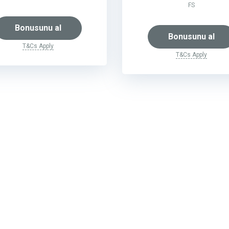
FS
Bonusunu al
Bonusunu al
T&Cs Apply
T&Cs Apply