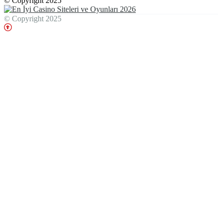
© Copyright 2025
© Copyright 2025