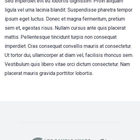
Sed imperdiet elit eu lobortis dignissim. Proin aliquam
ligula vel urna lacinia blandit. Suspendisse pharetra tempor
ipsum eget luctus. Donec et magna fermentum, pretium
sem et, egestas risus. Nullam cursus ante quis placerat
mattis. Pellentesque tincidunt turpis non consequat
imperdiet. Cras consequat convallis mauris at consectetur.
Ut tortor dui, ullamcorper at diam vel, facilisis rhoncus sem.
Vestibulum quis libero vitae orci dictum consectetur. Nam
placerat mauris gravida porttitor lobortis.