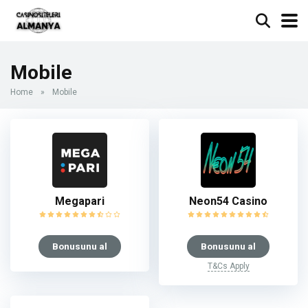
Mobile
Home
»
Mobile
Megapari
Neon54 Casino
Bonusunu al
Bonusunu al
T&Cs Apply