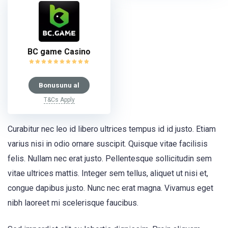
BC game Casino
Bonusunu al
T&Cs Apply
Curabitur nec leo id libero ultrices tempus id id justo. Etiam
varius nisi in odio ornare suscipit. Quisque vitae facilisis
felis. Nullam nec erat justo. Pellentesque sollicitudin sem
vitae ultrices mattis. Integer sem tellus, aliquet ut nisi et,
congue dapibus justo. Nunc nec erat magna. Vivamus eget
nibh laoreet mi scelerisque faucibus.