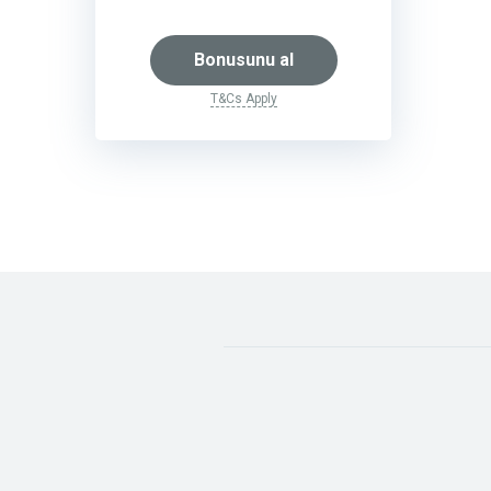
Bonusunu al
T&Cs Apply