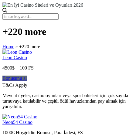
+220 more
Home
»
+220 more
Leon Casino
4500$ + 100 FS
Bonusunu al
T&Cs Apply
Mevcut üyeler, casino oyunları veya spor bahisleri için çok sayıda
turnuvaya katılabilir ve çeşitli ödül havuzlarından pay almak için
yarışabilir.
Neon54 Casino
1000€ Hoşgeldin Bonusu, Para İadesi, FS