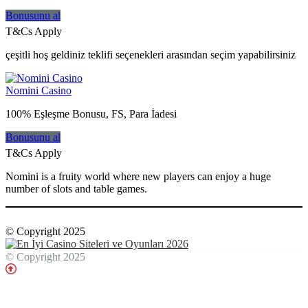
Bonusunu al
T&Cs Apply
çeşitli hoş geldiniz teklifi seçenekleri arasından seçim yapabilirsiniz
Nomini Casino
100% Eşleşme Bonusu, FS, Para İadesi
Bonusunu al
T&Cs Apply
Nomini is a fruity world where new players can enjoy a huge
number of slots and table games.
© Copyright 2025
© Copyright 2025