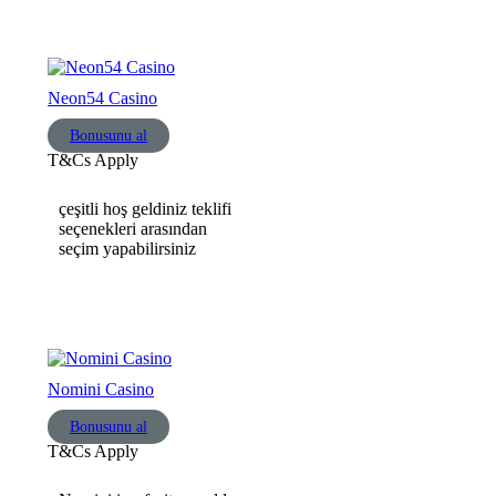
Neon54 Casino
Bonusunu al
T&Cs Apply
çeşitli hoş geldiniz teklifi
seçenekleri arasından
seçim yapabilirsiniz
Nomini Casino
Bonusunu al
T&Cs Apply