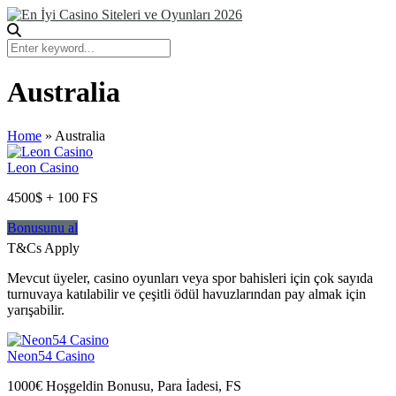
Australia
Home
»
Australia
Leon Casino
4500$ + 100 FS
Bonusunu al
T&Cs Apply
Mevcut üyeler, casino oyunları veya spor bahisleri için çok sayıda
turnuvaya katılabilir ve çeşitli ödül havuzlarından pay almak için
yarışabilir.
Neon54 Casino
1000€ Hoşgeldin Bonusu, Para İadesi, FS