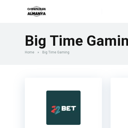
Big Time Gami
Home
»
Big Time Gaming