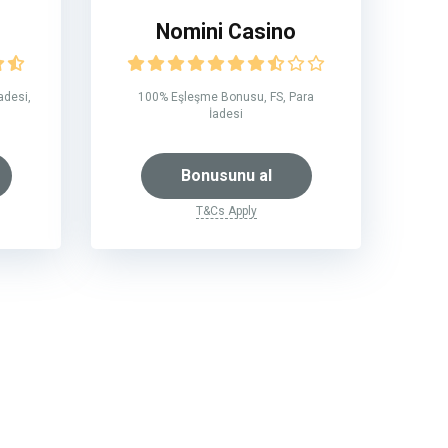
Nomini Casino
adesi,
100% Eşleşme Bonusu, FS, Para
İadesi
Bonusunu al
T&Cs Apply