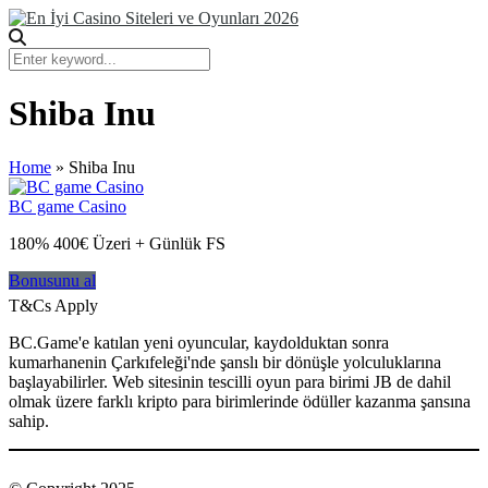
Shiba Inu
Home
»
Shiba Inu
BC game Casino
180% 400€ Üzeri + Günlük FS
Bonusunu al
T&Cs Apply
BC.Game'e katılan yeni oyuncular, kaydolduktan sonra
kumarhanenin Çarkıfeleği'nde şanslı bir dönüşle yolculuklarına
başlayabilirler. Web sitesinin tescilli oyun para birimi JB de dahil
olmak üzere farklı kripto para birimlerinde ödüller kazanma şansına
sahip.