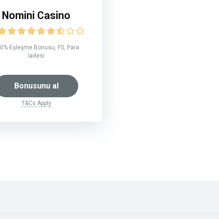
Nomini Casino
0% Eşleşme Bonusu, FS, Para
İadesi
Bonusunu al
T&Cs Apply